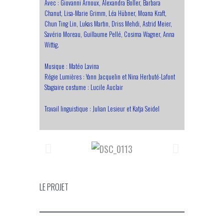
Avec : Giovanni Arnoux, Alexandra Boller, Barbara
Chanut, Lisa-Marie Grimm, Léa Hübner, Moana Kraft,
Chun Ting Lin, Lukas Martin, Driss Mehdi, Astrid Meier,
Savério Moreau, Guillaume Pellé, Cosima Wagner, Anna
Wittig.
Musique : Matéo Lavina
Régie Lumières : Yann Jacquelin et Nina Herbuté-Lafont
Stagiaire costume : Lucile Auclair
Travail linguistique : Julian Lesieur et Katja Seidel
LE PROJET